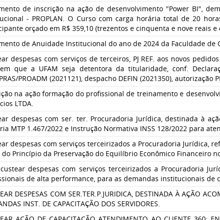
mento de inscrição na ação de desenvolvimento "Power BI", dema
itucional - PROPLAN. O Curso com carga horária total de 20 hor
icipante orçado em R$ 359,10 (trezentos e cinquenta e nove reais
mento de Anuidade Institucional do ano de 2024 da Faculdade de O
ear despesas com serviços de terceiros, PJ REF. aos novos pedido
 em que a UFAM seja detentora da titularidade, conf. Declaraç
RAS/PROADM (2021121), despacho DEFIN (2021350), autorização P
rição na ação formação do profissional de treinamento e desenvol
cios LTDA.
ear despesas com ser. ter. Procuradoria Jurídica, destinada à a
ria MTP 1.467/2022 e Instrução Normativa INSS 128/2022 para aten
ar despesas com serviços terceirizados a Procuradoria Jurídica, r
 do Princípio da Preservação do Equilíbrio Econômico Financeiro no
 custear despesas com serviços terceirizados a Procuradoria Jurí
ssionais de alta performance, para as demandas institucionais de 
EAR DESPESAS COM SER.TER.P.JURIDICA, DESTINADA À AÇÃO A
NDAS INST. DE CAPACITAÇÃO DOS SERVIDORES.
EAR AÇÃO DE CAPACITAÇÃO ATENDIMENTO AO CLIENTE 360: E