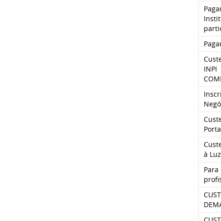
Paga
Inst
part
Paga
Cust
INPI
COMP
Insc
Negó
Cust
Porta
Custe
à Luz
Para
profi
CUST
DEMA
CUST