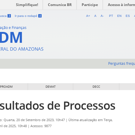
Simplifique!
Comunica BR
Participe
Acesso à infor
 busca
3
Ir para o rodapé
4
A+
A
A-
PT
EN
ES
ração e Finanças
ADM
DERAL DO AMAZONAS
Perguntas freq
 PROADM
DEMAT
DECC
sultados de Processos
o: Quarta, 20 de Setembro de 2023, 10h47
|
Última atualização em Terça,
ril de 2025, 10h48
|
Acessos: 9877