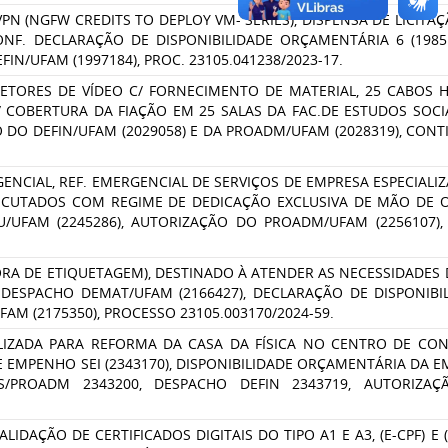
 (NGFW CREDITS TO DEPLOY VM- SÉRIES), DISPENSA DE LICITAÇÃ
. DECLARAÇÃO DE DISPONIBILIDADE ORÇAMENTÁRIA 6 (19851
IN/UFAM (1997184), PROC. 23105.041238/2023-17.
ETORES DE VÍDEO C/ FORNECIMENTO DE MATERIAL, 25 CABOS H
 COBERTURA DA FIAÇÃO EM 25 SALAS DA FAC.DE ESTUDOS SOCIAIS
 DO DEFIN/UFAM (2029058) E DA PROADM/UFAM (2028319), CONTI
NCIAL, REF. EMERGENCIAL DE SERVIÇOS DE EMPRESA ESPECIALI
ECUTADOS COM REGIME DE DEDICAÇÃO EXCLUSIVA DE MÃO DE O
FAM (2245286), AUTORIZAÇÃO DO PROADM/UFAM (2256107), D
ORA DE ETIQUETAGEM), DESTINADO À ATENDER AS NECESSIDADE
O DESPACHO DEMAT/UFAM (2166427), DECLARAÇÃO DE DISPONIBI
AM (2175350), PROCESSO 23105.003170/2024-59.
IZADA PARA REFORMA DA CASA DA FÍSICA NO CENTRO DE CON
E EMPENHO SEI (2343170), DISPONIBILIDADE ORÇAMENTÁRIA DA
/PROADM 2343200, DESPACHO DEFIN 2343719, AUTORIZAÇ
AÇÃO DE CERTIFICADOS DIGITAIS DO TIPO A1 E A3, (E-CPF) E (E