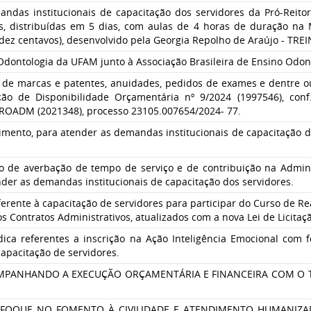
ndas institucionais de capacitação dos servidores da Pró-Reito
as, distribuídas em 5 dias, com aulas de 4 horas de duração na
 e dez centavos), desenvolvido pela Georgia Repolho de Araújo - 
dontologia da UFAM junto à Associação Brasileira de Ensino Odon
s de marcas e patentes, anuidades, pedidos de exames e dentre ou
ão de Disponibilidade Orçamentária nº 9/2024 (1997546), conf.
ROADM (2021348), processo 23105.007654/2024- 77.
vimento, para atender as demandas institucionais de capacitação 
ção de averbação de tempo de serviço e de contribuição na Admi
der as demandas institucionais de capacitação dos servidores.
eferente à capacitação de servidores para participar do Curso de R
s Contratos Administrativos, atualizados com a nova Lei de Licitaç
dica referentes a inscrição na Ação Inteligência Emocional com f
capacitação de servidores.
COMPANHANDO A EXECUÇÃO ORÇAMENTÁRIA E FINANCEIRA COM O 
NFOQUE NO FOMENTO À CIVILIDADE E ATENDIMENTO HUMANIZA