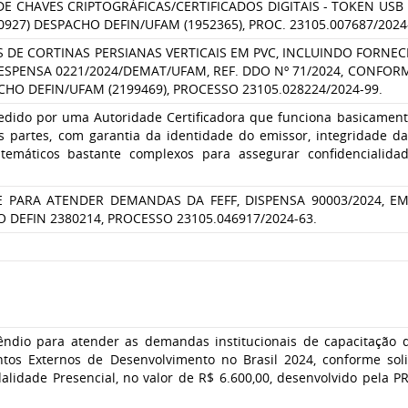
HAVES CRIPTOGRÁFICAS/CERTIFICADOS DIGITAIS - TOKEN USB PAR
27) DESPACHO DEFIN/UFAM (1952365), PROC. 23105.007687/2024
 DE CORTINAS PERSIANAS VERTICAIS EM PVC, INCLUINDO FORNEC
ESPENSA 0221/2024/DEMAT/UFAM, REF. DDO Nº 71/2024, CONFORM
HO DEFIN/UFAM (2199469), PROCESSO 23105.028224/2024-99.
edido por uma Autoridade Certificadora que funciona basicamen
as partes, com garantia da identidade do emissor, integridade 
matemáticos bastante complexos para assegurar confidencialida
 PARA ATENDER DEMANDAS DA FEFF, DISPENSA 90003/2024, E
 DEFIN 2380214, PROCESSO 23105.046917/2024-63.
ndio para atender as demandas institucionais de capacitação d
ntos Externos de Desenvolvimento no Brasil 2024, conforme so
alidade Presencial, no valor de R$ 6.600,00, desenvolvido pe