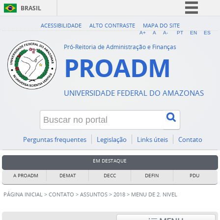
BRASIL
Simplifique!
ACESSIBILIDADE
ALTO CONTRASTE
MAPA DO SITE
A+
A
A-
PT
EN
ES
Comunica BR
Pró-Reitoria de Administração e Finanças
PROADM
Participe
Acesso à informação
Legislação
UNIVERSIDADE FEDERAL DO AMAZONAS
Canais
Perguntas frequentes
Legislação
Links úteis
Contato
EM DESTAQUE
A PROADM
DEMAT
DECC
DEFIN
PDU
PÁGINA INICIAL
>
CONTATO
>
ASSUNTOS
>
2018
>
MENU DE 2. NIVEL