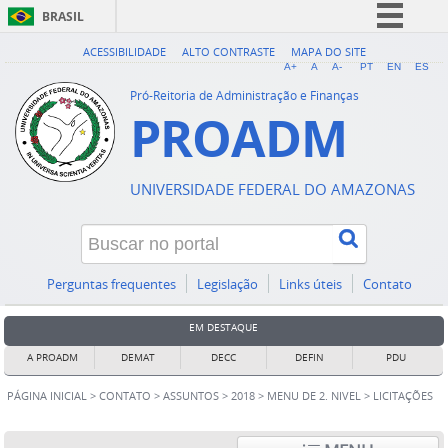
BRASIL
Simplifique!
ACESSIBILIDADE
ALTO CONTRASTE
MAPA DO SITE
A+
A
A-
PT
EN
ES
Comunica BR
Pró-Reitoria de Administração e Finanças
PROADM
Participe
Acesso à informação
Legislação
UNIVERSIDADE FEDERAL DO AMAZONAS
Canais
Perguntas frequentes
Legislação
Links úteis
Contato
EM DESTAQUE
A PROADM
DEMAT
DECC
DEFIN
PDU
PÁGINA INICIAL
>
CONTATO
>
ASSUNTOS
>
2018
>
MENU DE 2. NIVEL
>
LICITAÇÕES