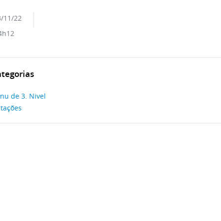
/11/22
4h12
tegorias
nu de 3. Nivel
itações