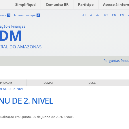
Simplifique!
Comunica BR
Participe
Acesso à infor
 busca
3
Ir para o rodapé
4
A+
A
A-
PT
EN
ES
ração e Finanças
ADM
DERAL DO AMAZONAS
Perguntas freq
 PROADM
DEMAT
DECC
ENU DE 2. NIVEL
U DE 2. NIVEL
tualização em Quinta, 25 de Junho de 2026, 09h05