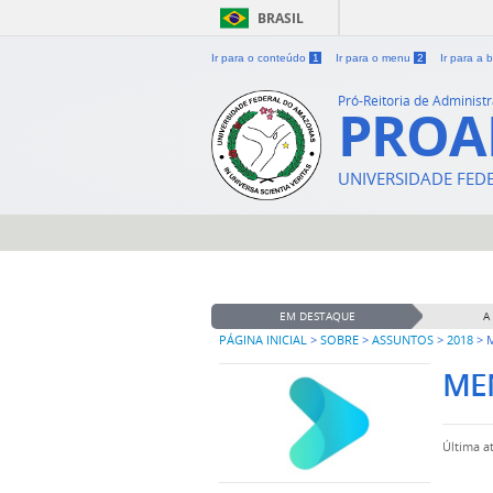
BRASIL
Ir para o conteúdo
1
Ir para o menu
2
Ir para a
Pró-Reitoria de Administ
PRO
UNIVERSIDADE FE
EM DESTAQUE
A
PÁGINA INICIAL
>
SOBRE
>
ASSUNTOS
>
2018
>
M
MEN
Última a