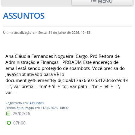
MENU
ASSUNTOS
Última atualização em Sexta, 31 de Julho de 2026, 10h13
Ana Cláudia Fernandes Nogueira Cargo: Pró Reitora de
Administração e FInanças - PROADM Este endereço de
email está sendo protegido de spambots. Você precisa do
JavaScript ativado para vê-lo.
document.getElementById('cloak17a7650753120c8cc9d498b5
= ''; var prefix = 'ma' + 'il' + 'to'; var path = 'hr' + 'ef' + '=';
var...
Registrado em:
Assuntos
Última atualização em 11/06/2026, 14h32
25/02/26
07h08