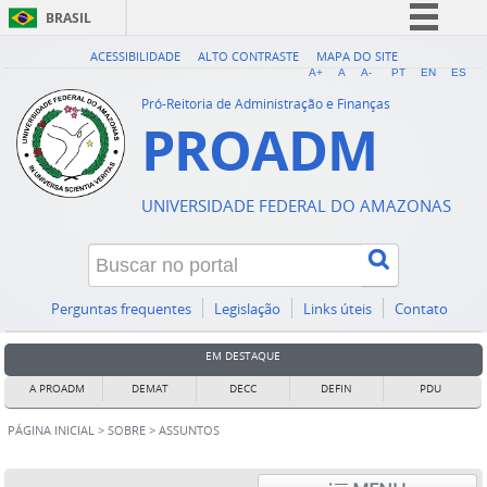
BRASIL
Simplifique!
ACESSIBILIDADE
ALTO CONTRASTE
MAPA DO SITE
A+
A
A-
PT
EN
ES
Comunica BR
Pró-Reitoria de Administração e Finanças
PROADM
Participe
Acesso à informação
Legislação
UNIVERSIDADE FEDERAL DO AMAZONAS
Canais
Perguntas frequentes
Legislação
Links úteis
Contato
EM DESTAQUE
A PROADM
DEMAT
DECC
DEFIN
PDU
PÁGINA INICIAL
>
SOBRE
>
ASSUNTOS