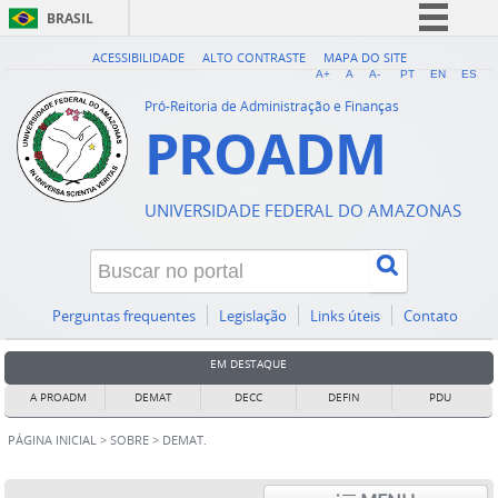
BRASIL
Simplifique!
ACESSIBILIDADE
ALTO CONTRASTE
MAPA DO SITE
A+
A
A-
PT
EN
ES
Comunica BR
Pró-Reitoria de Administração e Finanças
PROADM
Participe
Acesso à informação
Legislação
UNIVERSIDADE FEDERAL DO AMAZONAS
Canais
Perguntas frequentes
Legislação
Links úteis
Contato
EM DESTAQUE
A PROADM
DEMAT
DECC
DEFIN
PDU
PÁGINA INICIAL
>
SOBRE
>
DEMAT.